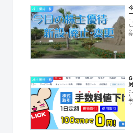
株主優待・株
こ
た
も
損
株主優待・株
こ
リ
手
て