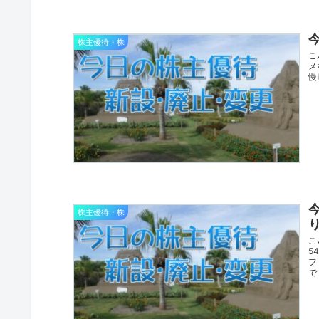
株主優待・株
こ
メ
慢
株主優待・株
こ
5
フ
で