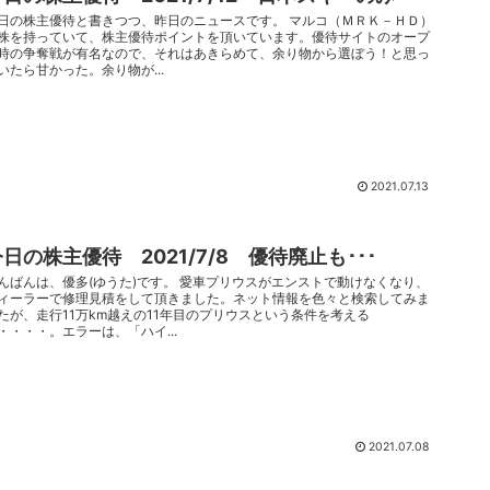
日の株主優待と書きつつ、昨日のニュースです。 マルコ（ＭＲＫ－ＨＤ）
株を持っていて、株主優待ポイントを頂いています。優待サイトのオープ
時の争奪戦が有名なので、それはあきらめて、余り物から選ぼう！と思っ
いたら甘かった。余り物が...
2021.07.13
日の株主優待 2021/7/8 優待廃止も･･･
んばんは、優多(ゆうた)です。 愛車プリウスがエンストで動けなくなり、
ィーラーで修理見積をして頂きました。ネット情報を色々と検索してみま
たが、走行11万km越えの11年目のプリウスという条件を考える
・・・・。エラーは、「ハイ...
2021.07.08