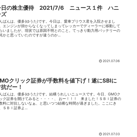
今日の株主優待 2021/7/6 ニュース１件 ハニ
ーズ
んばんは、優多(ゆうた)です。今日は、愛車プリウス君を入院させまし
。エンジンが掛からなくなってしまってレッカーでディーラーに移動して
らいましたが、現状では原因不明とのこと。てっきり動力用バッテリーの
耗かと思っていたのですが違うのか...
2021.07.06
GMOクリック証券が手数料を値下げ！遂にSBIに
対抗だー！
んばんは、優多(ゆうた)です。結構うれしいニュースです。今日、GMOク
ック証券を開けてみると・・・・、 おー！！！ 来ました！ＳＢＩ証券の
数料に対抗しないなぁ、と思いつつ結構な時間が過ぎました。ここにき
、ＳＢＩ証券よ...
2021.07.03