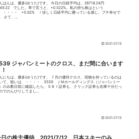
んばんは、優多(ゆうた)です。 今日の日経平均は、28718.24円
149.22 でした。率で言うと、+0.522%。私の持ち株はという
、・・・・ +0.62% ！珍しく日経平均に勝っている感じ。プチ幸せで
。 さて、...
2021.07.13
3539 ジャパンミートのクロス、まだ間に合います
よ！
んにちは、優多(ゆうた)です。 ７月の優待クロス、現物を持っているのは
いて、狙いは、・・・・ 3539 ＪＭホールディングス（ジャパンミー
）のみ数日前に確認したら、ＳＢＩ証券も、クリック証券も在庫十分だっ
のでのんびりしてまし...
2021.07.13
今日の株主優待 2021/7/12 日本スキーのみ