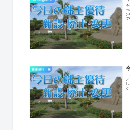
今
の
ン
て
今
株主優待・株
こ
デ
し
と