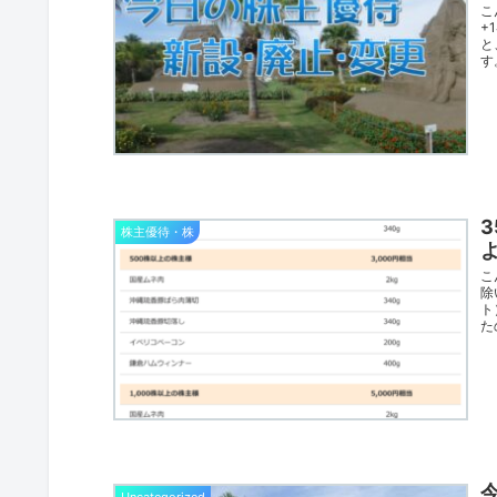
こ
+
と
す
株主優待・株
こ
除
ト
た
Uncategorized