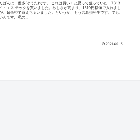
んばんは、優多(ゆうた)です。 これは買い！と思って狙っていた 7313
イ・エス テックを買いました。欲しさが高まり、1510円指値で入れまし
が、超余裕で買えちゃいました。というか、もう含み損発生です。でも、
いんです。私の...
2021.09.15