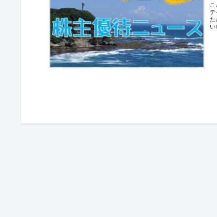
こ
テ
た
い