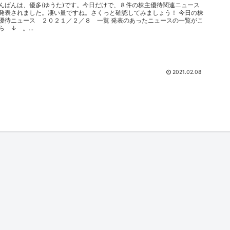
んばんは、優多(ゆうた)です。今日だけで、８件の株主優待関連ニュース
発表されました。凄い量ですね。さくっと確認してみましょう！ 今日の株
優待ニュース ２０２１／２／８ 一覧 発表のあったニュースの一覧がこ
ら ↓ 。...
2021.02.08