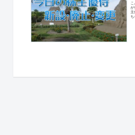
こ
が
主
ち