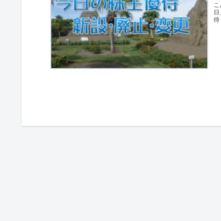
こ
日
待