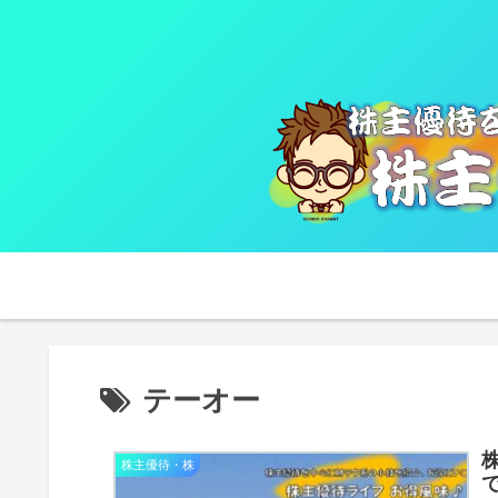
テーオー
株
株主優待・株