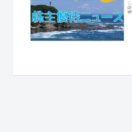
こ
ぼ
頑