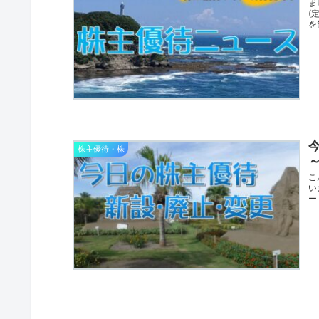
ま
(
を
株主優待・株
こ
い
ー