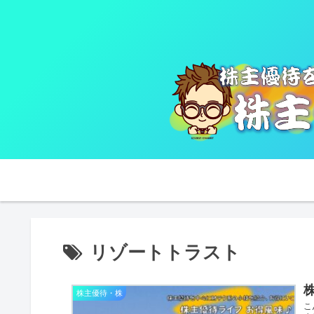
リゾートトラスト
株
株主優待・株
こ