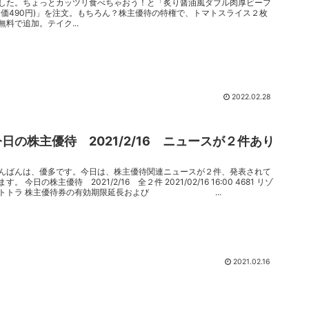
した。ちょっとカッツリ食べちゃおう！と「炙り醤油風ダブル肉厚ビーフ
定価490円)」を注文。もちろん？株主優待の特権で、トマトスライス２枚
無料で追加。テイク...
2022.02.28
今日の株主優待 2021/2/16 ニュースが２件あり
～
んばんは、優多です。今日は、株主優待関連ニュースが２件、発表されて
ます。 今日の株主優待 2021/2/16 全２件 2021/02/16 16:00 4681 リゾ
トトラ 株主優待券の有効期限延長および ...
2021.02.16