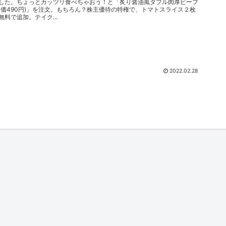
した。ちょっとカッツリ食べちゃおう！と「炙り醤油風ダブル肉厚ビーフ
定価490円)」を注文。もちろん？株主優待の特権で、トマトスライス２枚
無料で追加。テイク...
2022.02.28