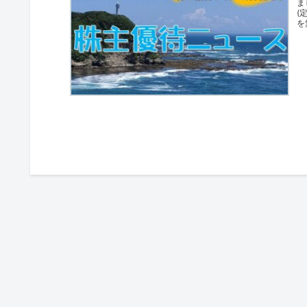
ま
(
を