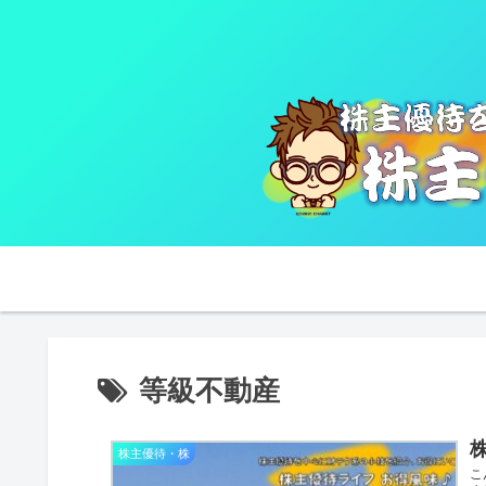
等級不動産
株
株主優待・株
こ