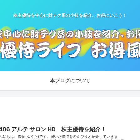
株主優待を中心に財テク系の小技を紹介、お得にいこう！
本ブログについて
2406 アルテ サロン HD 株主優待を紹介！
んにちは、優多(ゆうた)です。届いた優待をのんびりと紹介していきま