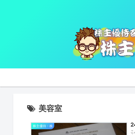
美容室
株主優待・株
こ