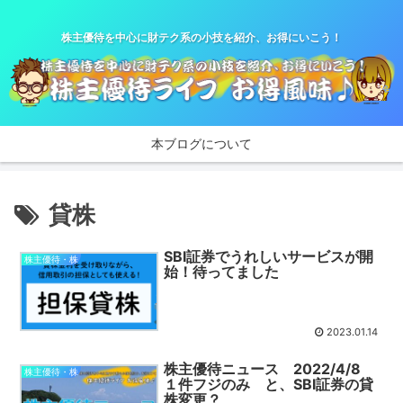
株主優待を中心に財テク系の小技を紹介、お得にいこう！
本ブログについて
貸株
SBI証券でうれしいサービスが開
株主優待・株
始！待ってました
2023.01.14
株主優待ニュース 2022/4/8
株主優待・株
１件フジのみ と、SBI証券の貸
株変更？