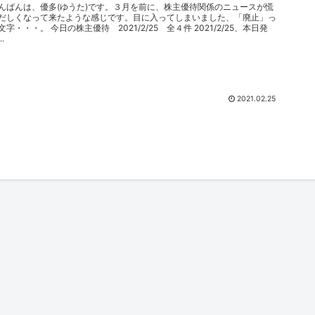
んばんは、優多(ゆうた)です。３月を前に、株主優待関係のニュースが慌
だしくなって来たような感じです。目に入ってしまいました、「廃止」っ
文字・・・。 今日の株主優待 2021/2/25 全４件 2021/2/25、本日発
..
2021.02.25