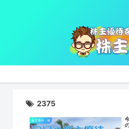
2375
株主優待・株