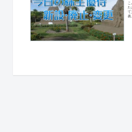
こ
た
て
表.