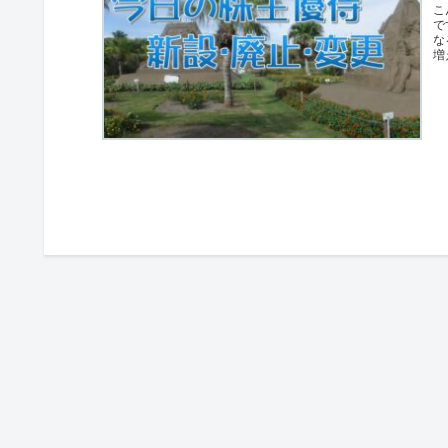
こ
で
な
増