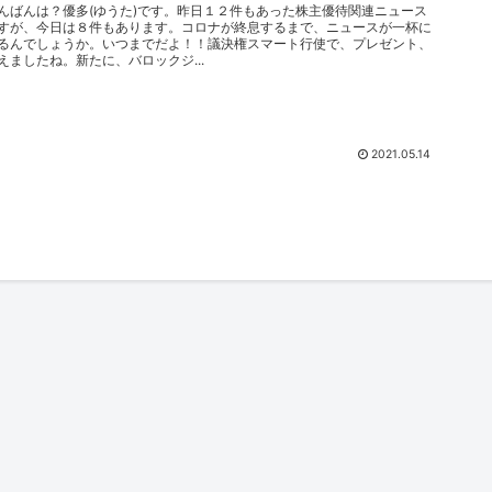
んばんは？優多(ゆうた)です。昨日１２件もあった株主優待関連ニュース
すが、今日は８件もあります。コロナが終息するまで、ニュースが一杯に
るんでしょうか。いつまでだよ！！議決権スマート行使で、プレゼント、
えましたね。新たに、バロックジ...
2021.05.14