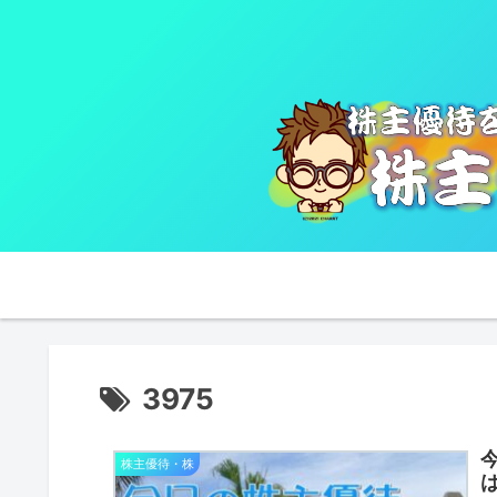
3975
株主優待・株