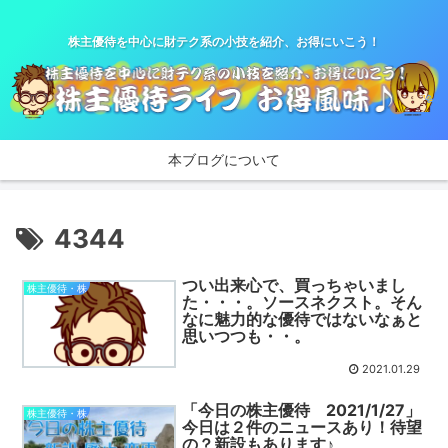
株主優待を中心に財テク系の小技を紹介、お得にいこう！
本ブログについて
4344
つい出来心で、買っちゃいまし
株主優待・株
た・・・。ソースネクスト。そん
なに魅力的な優待ではないなぁと
思いつつも・・。
2021.01.29
「今日の株主優待 2021/1/27」
株主優待・株
今日は２件のニュースあり！待望
の？新設もあります♪