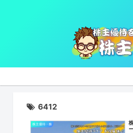
6412
株主優待・株