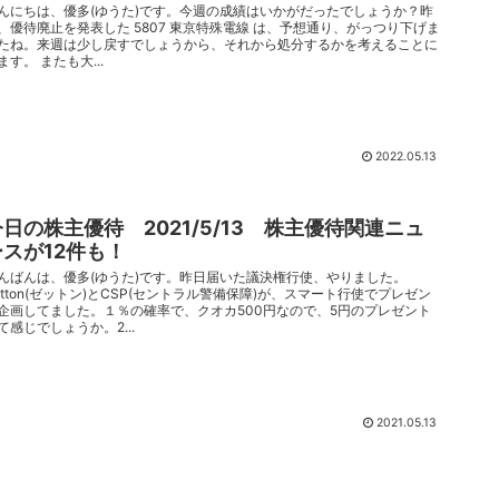
んにちは、優多(ゆうた)です。今週の成績はいかがだったでしょうか？昨
、優待廃止を発表した 5807 東京特殊電線 は、予想通り、がっつり下げま
たね。来週は少し戻すでしょうから、それから処分するかを考えることに
ます。 またも大...
2022.05.13
今日の株主優待 2021/5/13 株主優待関連ニュ
ースが12件も！
んばんは、優多(ゆうた)です。昨日届いた議決権行使、やりました。
etton(ゼットン)とCSP(セントラル警備保障)が、スマート行使でプレゼン
企画してました。１％の確率で、クオカ500円なので、5円のプレゼント
て感じでしょうか。2...
2021.05.13