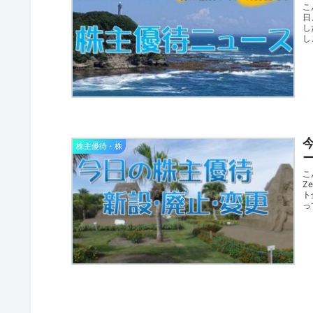
こ
日
し
し
株主優待・株
こ
Z
ト
っ