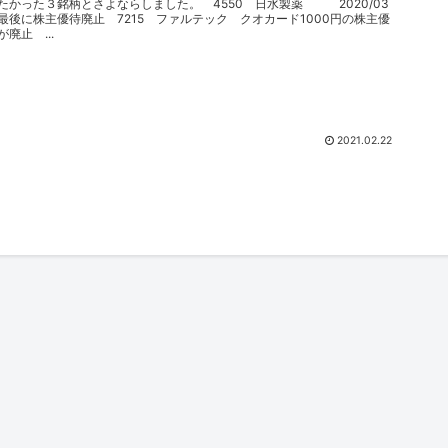
たかった３銘柄とさよならしました。 4550 日水製薬 2020/03
最後に株主優待廃止 7215 ファルテック クオカード1000円の株主優
が廃止 ...
2021.02.22