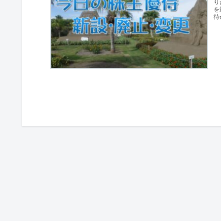
り
を
待