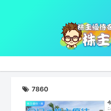
7860
今
株主優待・株
こ