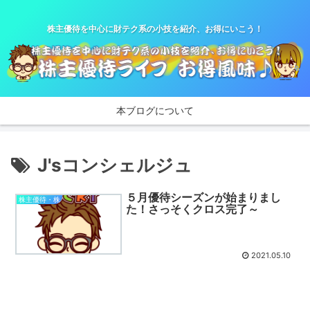
株主優待を中心に財テク系の小技を紹介、お得にいこう！
本ブログについて
J'sコンシェルジュ
５月優待シーズンが始まりまし
株主優待・株
た！さっそくクロス完了～
2021.05.10