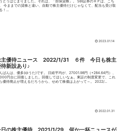
うとうはじまりました。それは、「担保貸株」。 SBI証券のＨＰは、こち
。 今ままでの貸株と違い、自動で株主優待だけじゃなくて、配当も受け取
る！...
2023.01.14
株主優待ニュース 2022/1/31 ６件 今日も株主
優待新設あり♪
んばんは、優多(ゆうた)です。 日経平均が、27001.98円（+284.64円）、
7000円台に回復しました。回復してほしいなぁ。東証の制度変更で、これ
ら優待廃止が増えるだろうから、せめて株価は上がって～。 2022/...
2022.01.31
今日の株主優待 2021/1/29 何か一杯ニュースが