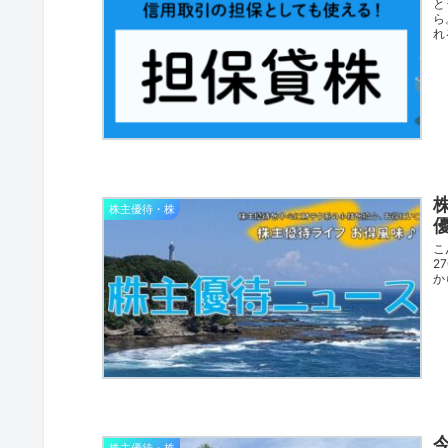
と
ら
れ
株主優待・株
こ
2
か
株主優待・株