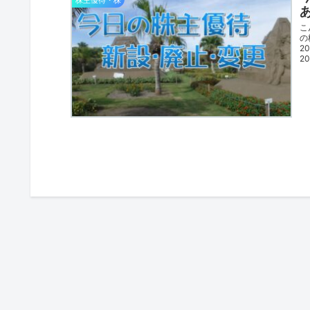
こ
の
2
20