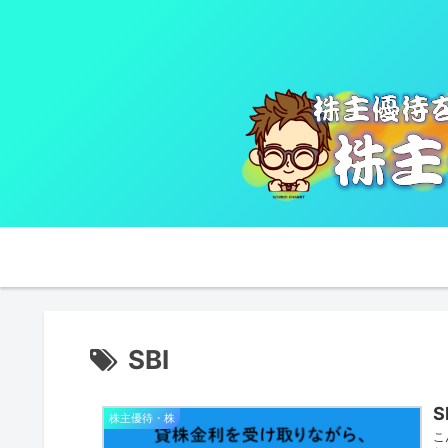
SBI
株主優待・株
こ