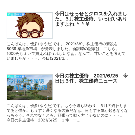
今日はせっせとクロスを入れまし
株主優待・株
た。３月株主優待、いっぱいあり
ますよね ＾＾￥
こんばんは、優多(ゆうた)です。 2021/3/9、株主優待の新設を
8039 築地魚市場 が発表しました。新設時の記事は、こちら。
1000円ちょいで買えればうれしいなぁ。なんて、甘いことを考えて
いましたが・・・。今日(2021/3...
今日の株主優待 2021/6/25 今
株主優待・株
日は３件、株主優待ニュース
こんばんは、優多(ゆうた)です。もう今週も終わり、６月の終わりま
であと僅か。もうすぐ暑くなるの嫌だなぁ、何もする気が起きなくな
っちゃう。それでなくとも、頑張って動く方じゃないのに・・・。
今日の株主優待 2021/6/25 ３件 一...