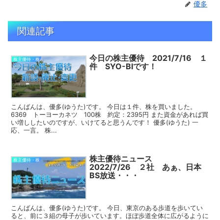
優多
関連記事
今日の株主優待 2021/7/16 １
株主優待・株
件 SYO-BIです！
こんばんは、優多(ゆうた)です。 今日は１件、株を買いました。
6369 トーヨーカネツ 100株 約定：2395円 また資金があれば買
い増ししたいのですが、いけてると思うんです！ 優多(ゆうた) 一
応、一言。 株...
株主優待ニュース
株主優待・株
2022/7/26 ２社 あぁ、日本
BS放送・・・
こんばんは、優多(ゆうた)です。 今日、東京のある歩道を歩いてい
ると、前に３組の母子が歩いています。ほぼ歩道全体に広がるように