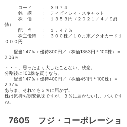
コード ： ３９７４
銘 柄 ： ティビィシィ・スキャット
株 価 ： １３５３円（２０２１／４／９終
値）
配 当 ： １．４７％
株主優待 ： ３００株／１０月末／クオカード１
０００円
配当1.47％＋優待800円／（株価1353円＊100株）＝
2.06％
・・・、思ったより大したことない、残念。
分割後に100株を買うなら、
配当1.47％＋優待400円／（株価451円＊100株）＝
2.37％
あらま、それでも３％に届かず。
株は気持ち割安気味ですが、３％に届かないし、パスです
ね。
7605 フジ・コーポレーショ