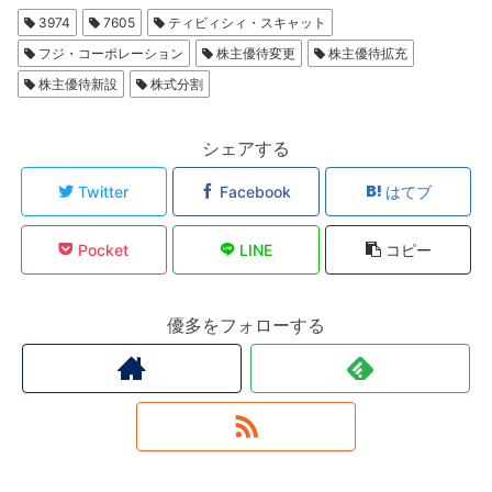
3974
7605
ティビィシィ・スキャット
フジ・コーポレーション
株主優待変更
株主優待拡充
株主優待新設
株式分割
シェアする
Twitter
Facebook
はてブ
Pocket
LINE
コピー
優多をフォローする