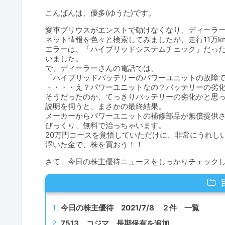
こんばんは、優多(ゆうた)です。
愛車プリウスがエンストで動けなくなり、ディーラ
ネット情報を色々と検索してみましたが、走行11万k
エラーは、「ハイブリッドシステムチェック」だっ
いました。
で、ディーラーさんの電話では、
「ハイブリッドバッテリーのパワーユニットの故障
・・・・え？パワーユニットなの？バッテリーの劣
そうだったのか、てっきりバッテリーの劣化かと思
説明を伺うと、まさかの最終結果。
メーカーからパワーユニットの補修部品が無償提供
びっくり、無料で治っちゃいます。
20万円コースを覚悟していただけに、非常にうれし
浮いた金で、株を買おう！！
さて、今日の株主優待ニュースをしっかりチェック
今日の株主優待 2021/7/8 ２件 一覧
7513 コジマ 長期保有を追加