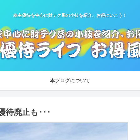
株主優待を中心に財テク系の小技を紹介、お得にいこう！
本ブログについて
優待廃止も･･･