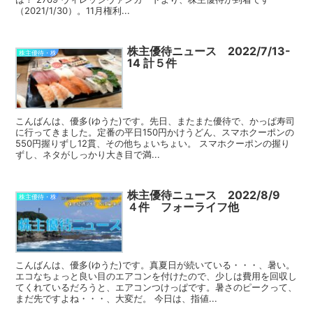
（2021/1/30）。11月権利...
株主優待ニュース 2022/7/13-
株主優待・株
14 計５件
こんばんは、優多(ゆうた)です。先日、またまた優待で、かっぱ寿司
に行ってきました。定番の平日150円かけうどん、スマホクーポンの
550円握りずし12貫、その他ちょいちょい。 スマホクーポンの握り
ずし、ネタがしっかり大き目で満...
株主優待ニュース 2022/8/9
株主優待・株
４件 フォーライフ他
こんばんは、優多(ゆうた)です。真夏日が続いている・・・、暑い。
エコなちょっと良い目のエアコンを付けたので、少しは費用を回収し
てくれているだろうと、エアコンつけっぱです。暑さのピークって、
まだ先ですよね・・・、大変だ。 今日は、指値...