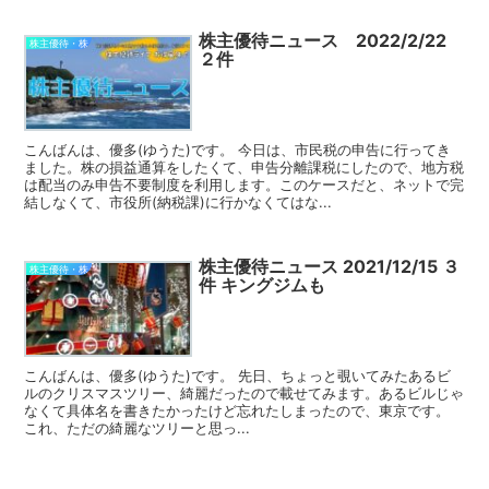
株主優待ニュース 2022/2/22
株主優待・株
２件
こんばんは、優多(ゆうた)です。 今日は、市民税の申告に行ってき
ました。株の損益通算をしたくて、申告分離課税にしたので、地方税
は配当のみ申告不要制度を利用します。このケースだと、ネットで完
結しなくて、市役所(納税課)に行かなくてはな...
株主優待ニュース 2021/12/15 ３
株主優待・株
件 キングジムも
こんばんは、優多(ゆうた)です。 先日、ちょっと覗いてみたあるビ
ルのクリスマスツリー、綺麗だったので載せてみます。あるビルじゃ
なくて具体名を書きたかったけど忘れたしまったので、東京です。
これ、ただの綺麗なツリーと思っ...