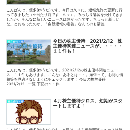
こんばんは、優多(ゆうた)です。今日は久々に、運転免許の更新に行
ってきました（←当たり前です、久々）。みっちり講習を受けてきま
したが、そんなに新しいニュースは無かったです。ちょっと新しい
な。とおもったのが、「自動運転の定義」なんてのも講義...
今日の株主優待 2021/2/12 株
株主優待・株
主優待関連ニュースが、・・・・
１１件も！
こんにちは、優多(ゆうた)です。2021/2/12の株主優待関連ニュー
ス、１１件もあります。こんなにあるとは・・。頑張って、お得な情
報等を見逃さないようにチェックします！ 今日の株主優待
2021/2/12 一覧 下記の１１件...
４月株主優待クロス、短期がスタ
株主優待・株
ートしますよ！
こんばんは、優多(ゆうた)です。本日は、株主優待関連ニュースは無