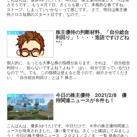
さそうです。 もう４月７日、さくらも散って、本格的な春ですね。
ストーブ、しまっていいかな～って感じです。 さて、明日は株主優
待クロス短期のスタート日です。なので、...
株主優待の判断材料、「自分総合
株主優待・株
利回り」！・・・造語ですけどね
^^;
個人的に、もっとも大事な株の指標があります。それは、「自分総合
利回り」。知らないですよね？よね？ はい、自分で言っているだけ
なので ^^;。でも、この指標は使えると思うので、紹介させてくださ
い。 「自分総合利回り」とは？ 株主...
今日の株主優待 2021/2/8 優
株主優待・株
待関連ニュースが８件も！
こんばんは、優多(ゆうた)です。今日だけで、８件の株主優待関連ニ
ュースが発表されました。凄い量ですね。さくっと確認してみましょ
う！ 今日の株主優待ニュース ２０２１／２／８ 一覧 発表のあっ