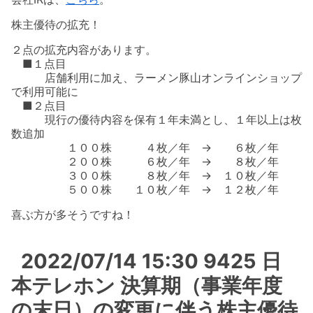
株主優待の拡充！
２点の拡充内容があります。
■１点目
店舗利用に加え、ラーメン豚山オンラインショップ
で利用可能に
■２点目
現行の優待内容を保有１年未満とし、１年以上は枚
数追加
１００株 ４枚／年 → ６枚／年
２００株 ６枚／年 → ８枚／年
３００株 ８枚／年 → １０枚／年
５００株 １０枚／年 → １２枚／年
喜ぶ方が多そうですね！
2022/07/14 15:30 9425 日
本テレホン 決算期（事業年度
の末日）の変更に伴う株主優待