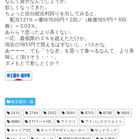
なんて贅沢なんでしょうか。
欲しくなってきた。
ちょっと自分総合利回りを出してみると、
配当1.21％＋優待1500円＊2回／（株価1651円＊100
株）＝3.03％。
あらら？思ったより高くない。
一応、最低限の３％を超えただけか。
現在の1651円で買えるはずないし、パスかな。
あーーー、でも「うなぎ」を貰って食べるなんて、より美
味しく頂けそう・・・。
ダメもとで差しとくか？
株主優待・株
2410
2764
2932
3640
8705
8798
9955
9989
STIフードHD
アドクリ
アドバンスクリエイト
キャリアDC
キャリアデザインセンター
サンドラッグ
ひらまつ
ヨンキュウ
岡藤日産証券HD
株主優待