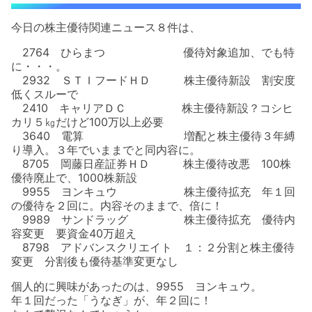
今日の株主優待関連ニュース８件は、
2764 ひらまつ 優待対象追加、でも特
に・・・。
2932 ＳＴＩフードＨＤ 株主優待新設 割安度
低くスルーで
2410 キャリアＤＣ 株主優待新設？コシヒ
カリ５㎏だけど100万以上必要
3640 電算 増配と株主優待３年縛
り導入。３年でいままでと同内容に。
8705 岡藤日産証券ＨＤ 株主優待改悪 100株
優待廃止で、1000株新設
9955 ヨンキュウ 株主優待拡充 年１回
の優待を２回に。内容そのままで、倍に！
9989 サンドラッグ 株主優待拡充 優待内
容変更 要資金40万超え
8798 アドバンスクリエイト １：２分割と株主優待
変更 分割後も優待基準変更なし
個人的に興味があったのは、9955 ヨンキュウ。
年１回だった「うなぎ」が、年２回に！