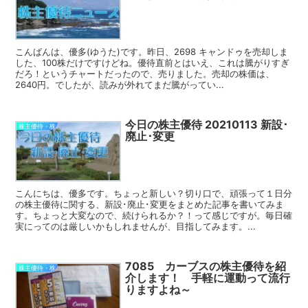
こんばんは、優多(ゆうた)です。昨日、2698 キャンドゥを売却しま
した、100株だけですけどね。優待直前とはいえ、これは騰がりすぎ
だろ！というチャートだったので、売りました。売却の株価は、
2640円。でしたが、読みが外れてまだ騰がってい...
今日の株主優待 20210113 新設･
株主優待・株
廃止･変更
こんにちは、優多です。ちょっと新しい？切り口で、頑張って１日分
の株主優待に関する、新設･廃止･変更をまとめた記事を書いてみま
す。ちょっと大変なので、続けられるか？！って感じですが。毎日確
実にってのは厳しいかもしれませんが、目指してみます。...
7085 カーブスの株主優待を紹
株主優待・株
介します！ 手軽に運動って流行
りますよね～