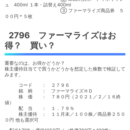
ュ 400ml １本・詰替え400ml
③ ファーマライズ商品券 ５
００円＊５枚
2796 ファーマライズはお
得？ 買い？
重要なのは、お得かどうか？
株主優待目当てで買うかどうかを想定した株数で検証して
みます。
コード ： ２７９６
銘 柄 ： ファーマライズＨＤ
株 価 ： ７８０円（２０２１／２／１６終
値）
配 当 ： １．７９％
株主優待 ： １１月末／１００株／商品券２５０
０円 他も選択可