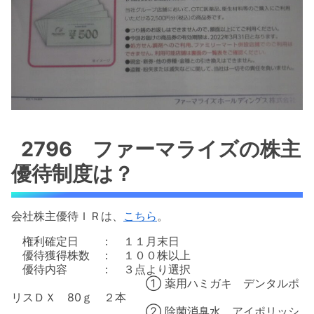
2796 ファーマライズの株主
優待制度は？
会社株主優待ＩＲは、
こちら
。
権利確定日 ： １１月末日
優待獲得株数 ： １００株以上
優待内容 ： ３点より選択
① 薬用ハミガキ デンタルポ
リスＤＸ 80ｇ ２本
② 除菌消臭水 アイポリッシ