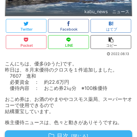
kabu_news ニュース
Twitter
Facebook
はてブ
Pocket
LINE
コピー
2022.08.13
こんにちは、優多(ゆうた)です。
昨日は、８月末優待のクロスを１件追加しました。
7607 進和
必要資金 ： 約22.6万円
優待内容 ： おこめ券2㎏分 ※100株優待
おこめ券は、お酒のやまややコスモス薬局、スーパーヤオ
コーで使用できるので
結構重宝しています。
株主優待ニュースは、色々と動きがありそうですね。
目次