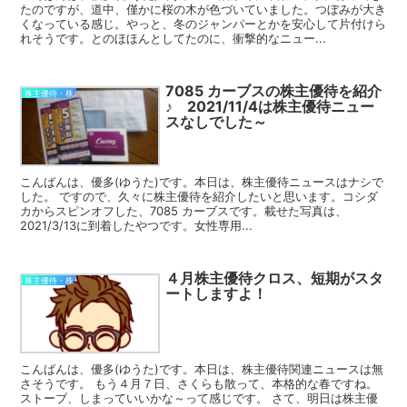
たのですが、道中、僅かに桜の木が色づいていました。つぼみが大き
くなっている感じ。やっと、冬のジャンパーとかを安心して片付けら
れそうです。とのほほんとしてたのに、衝撃的なニュー...
7085 カーブスの株主優待を紹介
株主優待・株
♪ 2021/11/4は株主優待ニュー
スなしでした～
こんばんは、優多(ゆうた)です。本日は、株主優待ニュースはナシで
した。 ですので、久々に株主優待を紹介したいと思います。コシダ
カからスピンオフした、7085 カーブスです。載せた写真は、
2021/3/13に到着したやつです。女性専用...
４月株主優待クロス、短期がスタ
株主優待・株
ートしますよ！
こんばんは、優多(ゆうた)です。本日は、株主優待関連ニュースは無
さそうです。 もう４月７日、さくらも散って、本格的な春ですね。
ストーブ、しまっていいかな～って感じです。 さて、明日は株主優