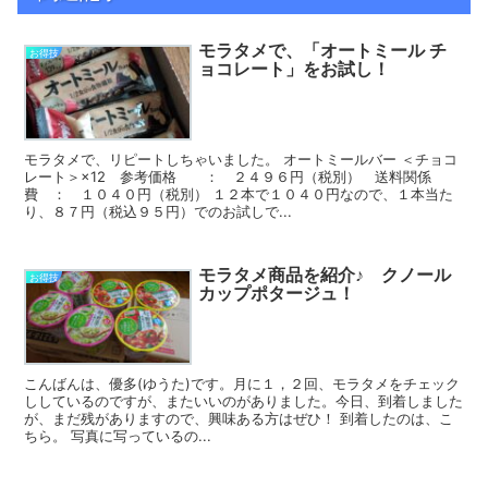
モラタメで、「オートミール チ
お得技
ョコレート」をお試し！
モラタメで、リピートしちゃいました。 オートミールバー ＜チョコ
レート＞×12 参考価格 ： ２４９６円（税別） 送料関係
費 ： １０４０円（税別） １２本で１０４０円なので、１本当た
り、８７円（税込９５円）でのお試しで...
モラタメ商品を紹介♪ クノール
お得技
カップポタージュ！
こんばんは、優多(ゆうた)です。月に１，２回、モラタメをチェック
ししているのですが、またいいのがありました。今日、到着しました
が、まだ残がありますので、興味ある方はぜひ！ 到着したのは、こ
ちら。 写真に写っているの...