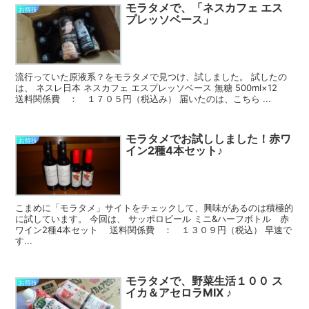
モラタメで、「ネスカフェ エス
お得技
プレッソベース」
流行っていた原液系？をモラタメで見つけ、試しました。 試したの
は、 ネスレ日本 ネスカフェ エスプレッソベース 無糖 500ml×12
送料関係費 ： １７０５円（税込み） 届いたのは、こちら ...
モラタメでお試ししました！赤ワ
お得技
イン2種4本セット♪
こまめに「モラタメ」サイトをチェックして、興味があるのは積極的
に試しています。 今回は、 サッポロビール ミニ&ハーフボトル 赤
ワイン2種4本セット 送料関係費 ： １３０９円（税込） 早速で
す...
モラタメで、野菜生活１００ ス
お得技
イカ＆アセロラMIX ♪