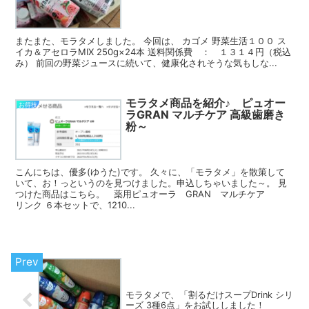
またまた、モラタメしました。 今回は、 カゴメ 野菜生活１００ ス
イカ＆アセロラMIX 250g×24本 送料関係費 ： １３１４円（税込
み） 前回の野菜ジュースに続いて、健康化されそうな気もしな...
モラタメ商品を紹介♪ ピュオー
お得技
ラGRAN マルチケア 高級歯磨き
粉～
こんにちは、優多(ゆうた)です。 久々に、「モラタメ」を散策して
いて、お！っというのを見つけました。申込しちゃいました～。 見
つけた商品はこちら。 薬用ピュオーラ GRAN マルチケア
リンク ６本セットで、1210...
モラタメで、「割るだけスープDrink シリ
ーズ 3種6点」をお試ししました！