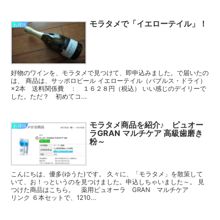
モラタメで「イエローテイル」！
お得技
好物のワインを、モラタメで見つけて、即申込みました。で届いたの
は、 商品は、サッポロビール イエローテイル（バブルス・ドライ）
×2本 送料関係費 ： １６２８円（税込） いい感じのデイリーで
した。ただ？ 初めてコ...
モラタメ商品を紹介♪ ピュオー
お得技
ラGRAN マルチケア 高級歯磨き
粉～
こんにちは、優多(ゆうた)です。 久々に、「モラタメ」を散策して
いて、お！っというのを見つけました。申込しちゃいました～。 見
つけた商品はこちら。 薬用ピュオーラ GRAN マルチケア
リンク ６本セットで、1210...