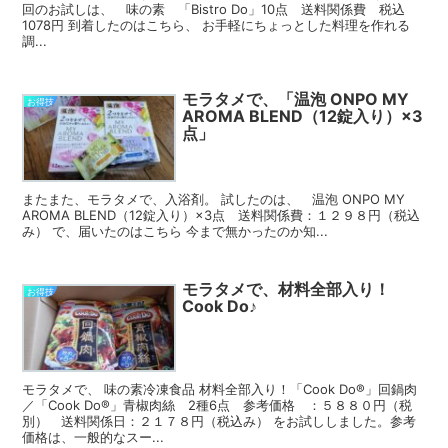
回のお試しは、 味の素 「Bistro Do」10点 送料関係費 税込
1078円 到着したのはこちら、 お手軽にちょっとした料理を作れる
調...
モラタメで、「温泡 ONPO MY
お得技
AROMA BLEND（12錠入り）×3
点」
またまた、モラタメで、入浴剤。 試したのは、 温泡 ONPO MY
AROMA BLEND（12錠入り）×3点 送料関係費：１２９８円（税込
み） で、届いたのはこちら 今まで無かったのか知...
モラタメで、材料全部入り！
お得技
Cook Do♪
モラタメで、 味の素冷凍食品 材料全部入り！「Cook Do®」回鍋肉
／「Cook Do®」青椒肉絲 2種6点 参考価格 ：５８８０円（税
別） 送料関係日：２１７８円（税込み） をお試ししました。参考
価格は、一般的なスー...