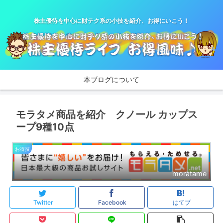
株主優待を中心に財テク系の小技を紹介、お得にいこう！
本ブログについて
モラタメ商品を紹介 クノール カップス
ープ9種10点
お得技
moratame
Twitter
Facebook
はてブ