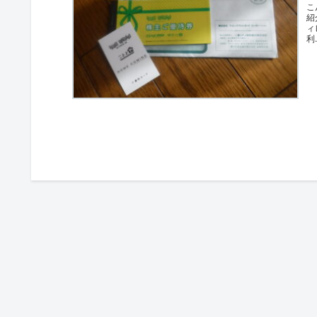
こ
紹
ィ
利.