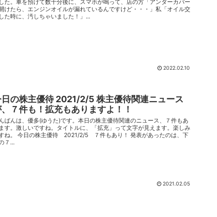
した。車を預けて数十分後に、スマホが鳴って、店の方「アンダーカバー
開けたら、エンジンオイルが漏れているんですけど・・・」私「オイル交
した時に、汚しちゃいました！」...
2022.02.10
今日の株主優待 2021/2/5 株主優待関連ニュース
が、７件も！拡充もありますよ！！
んばんは、優多(ゆうた)です。本日の株主優待関連のニュース、７件もあ
ます。激しいですね。タイトルに、「拡充」って文字が見えます。楽しみ
すね。 今日の株主優待 2021/2/5 ７件もあり！ 発表があったのは、下
の７...
2021.02.05