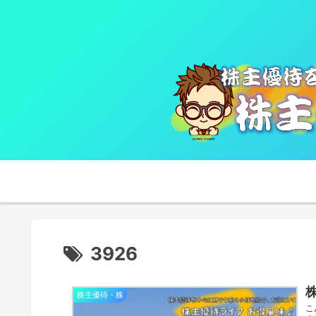
3926
株
株主優待・株
こ