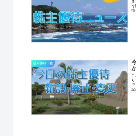
ま
を
換
株主優待・株
こ
り
で
記