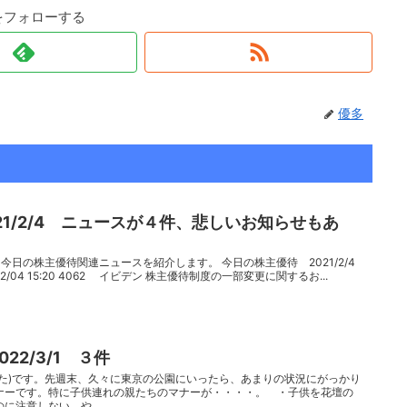
をフォローする
優多
21/2/4 ニュースが４件、悲しいお知らせもあ
今日の株主優待関連ニュースを紹介します。 今日の株主優待 2021/2/4
2/04 15:20 4062 イビデン 株主優待制度の一部変更に関するお...
22/3/1 ３件
うた)です。先週末、久々に東京の公園にいったら、あまりの状況にがっかり
ナーです。特に子供連れの親たちのマナーが・・・・。 ・子供を花壇の
に注意しない、や...