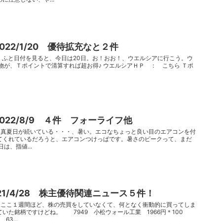
22/1/20 優待拡充なと２件
。 ふと日付を見ると、今日は20日。お！おお！、ウエルシアに行こう。ウ
物が、Ｔポイントで清算すれば超お得♪ ウエルシアＨＰ ： こちら Ｔポ
22/8/9 ４件 フォーライフ他
す。真夏日が続いている・・・、暑い。エコなちょっと良い目のエアコンを付
てくれているだろうと、エアコンつけっぱです。暑さのピークって、まだ
は、指値...
1/4/28 株主優待関連ニュース５件！
す。ここ１週間ほど、株の売買をしていなくて、何となく衝動的に買ってしま
いた銘柄ですけどね。 7949 小松ウォール工業 1966円＊100
...