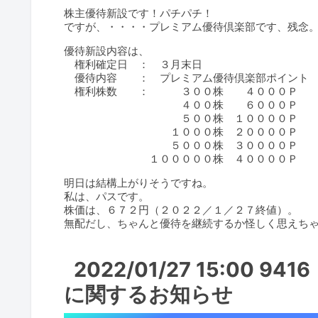
株主優待新設です！パチパチ！
ですが、・・・・プレミアム優待倶楽部です、残念
優待新設内容は、
権利確定日 ： ３月末日
優待内容 ： プレミアム優待倶楽部ポイント
権利株数 ： ３００株 ４０００Ｐ
４００株 ６０００Ｐ ※修
５００株 １００００Ｐ ※修
１０００株 ２００００Ｐ ※修
５０００株 ３００００Ｐ
１０００００株 ４００００Ｐ
明日は結構上がりそうですね。
私は、パスです。
株価は、６７２円（２０２２／１／２７終値）。
無配だし、ちゃんと優待を継続するか怪しく思えち
2022/01/27 15:00
に関するお知らせ