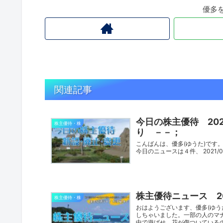
優多
関連記事
今日の株主優待 20
株主優待・株
り －－；
こんばんは、優多(ゆうた)です。
今日のニュースは４件、 2021/0
株主優待ニュース 20
株主優待・株
おはようございます、優多(ゆ
しちゃいました。一部の人のマ
中で遊ばせ、花が傷ついているの