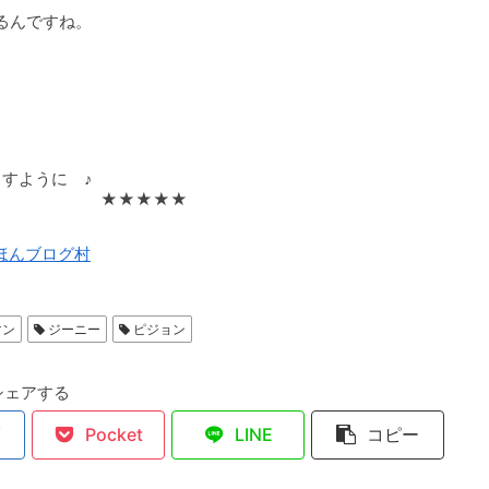
るんですね。
。
ように ♪
★★
んブログ村
マン
ジーニー
ピジョン
シェアする
Pocket
LINE
コピー