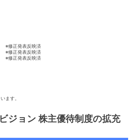
。
正発表反映済
正発表反映済
正発表反映済
ゃいます。
 9416 ビジョン 株主優待制度の拡充