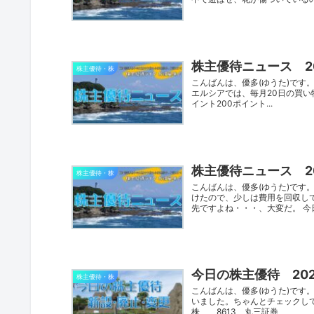
株主優待ニュース 20
株主優待・株
こんばんは、優多(ゆうた)です
エルシアでは、毎月20日の買い
イント200ポイント...
株主優待ニュース 20
株主優待・株
こんばんは、優多(ゆうた)で
けたので、少しは費用を回収し
先ですよね・・・、大変だ。 今日
今日の株主優待 202
株主優待・株
こんばんは、優多(ゆうた)で
いました。ちゃんとチェックして
株 8613 丸三証券 63