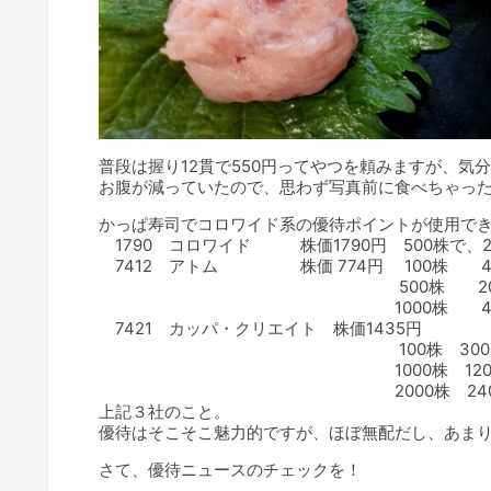
普段は握り12貫で550円ってやつを頼みますが、気分
お腹が減っていたので、思わず写真前に食べちゃった
かっぱ寿司でコロワイド系の優待ポイントが使用で
1790 コロワイド 株価1790円 500株で、200
7412 アトム 株価 774円 100株 400
500株 20000P/年（３月
1000株 40000P/年（３
7421 カッパ・クリエイト 株価1435円
100株 3000P/年（３月・
1000株 12000P/年（３月
2000株 24000P/年（３月
上記３社のこと。
優待はそこそこ魅力的ですが、ほぼ無配だし、あま
さて、優待ニュースのチェックを！