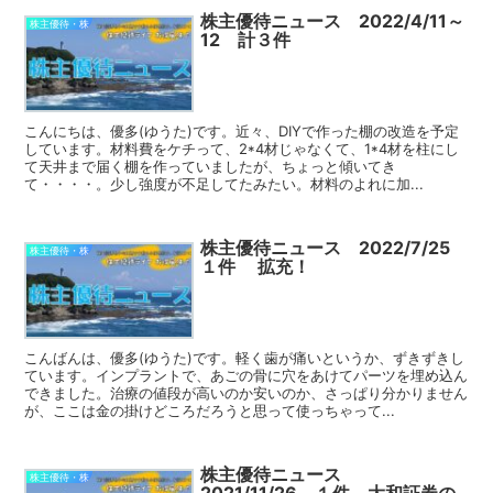
株主優待ニュース 2022/4/11～
株主優待・株
12 計３件
こんにちは、優多(ゆうた)です。近々、DIYで作った棚の改造を予定
しています。材料費をケチって、2*4材じゃなくて、1*4材を柱にし
て天井まで届く棚を作っていましたが、ちょっと傾いてき
て・・・・。少し強度が不足してたみたい。材料のよれに加...
株主優待ニュース 2022/7/25
株主優待・株
１件 拡充！
こんばんは、優多(ゆうた)です。軽く歯が痛いというか、ずきずきし
ています。インプラントで、あごの骨に穴をあけてパーツを埋め込ん
できました。治療の値段が高いのか安いのか、さっぱり分かりません
が、ここは金の掛けどころだろうと思って使っちゃって...
株主優待ニュース
株主優待・株