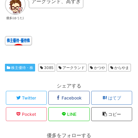
アークランド、高すぎ
優多(ゆうた)
株主優待・株
3085
アークランド
かつや
からやま
シェアする
Twitter
Facebook
はてブ
Pocket
LINE
コピー
優多をフォローする