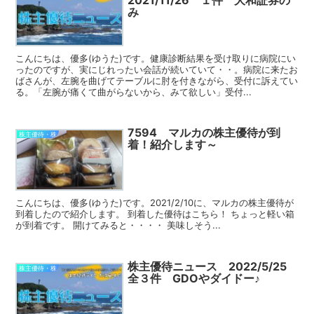
2021/11/26 １件 大和証券の
み
こんにちは、優多(ゆうた)です。健康診断結果を受け取りに病院にい
ったのですが、実にじれったい会話が続いていて・・。病院に来たお
ばさんが、左腕を曲げてテーブルに肘を付きながら、受付に訴えてい
る。「左腕が痛くて曲がらないから、みて欲しい」受付...
7594 マルカの株主優待が到
株主優待・株
着！紹介します～
こんにちは、優多(ゆうた)です。2021/2/10に、マルカの株主優待が
到着したので紹介します。 到着した優待はこちら！ ちょっと軽い箱
が到着です。 開けてみると・・・・ 美味しそう...
株主優待ニュース 2022/5/25
株主優待・株
全３件 GDOやダイドー♪