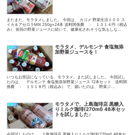
またまた、モラタメしました。 今回は、 カゴメ 野菜生活１００ ス
イカ＆アセロラMIX 250g×24本 送料関係費 ： １３１４円（税込
み） 前回の野菜ジュースに続いて、健康化されそうな気もしな...
モラタメ、デルモンテ 食塩無添
お得技
加野菜ジュースを！
いつもお世話になっている、モラタメ。また試しました。 今回試し
たのは、 デルモンテ 食塩無添加野菜ジュース 12本セット 送料関
係費 ： １５１８円（税込み） で、届いたのは、 野菜ジ...
モラタメで、上島珈琲店 黒糖入
お得技
りミルク珈琲(270ml) 48本セッ
トを試しました♪
今回試したのは、 上島珈琲店 黒糖入りミルク珈琲(270ml) 48本セ