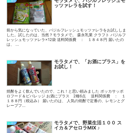
モラタメで、バジルフレッシュモ
お得技
ッツァレラを試す！
前から気になっていた、バジルフレッシュモッツァレラをお試ししま
した。試したのは、当然？モラタメで。 森永乳業 クラフト バジルフ
レッシュモッツァレラ×12袋 送料関係費 ： １８４８円 届いたの
は、 ...
モラタメで、「お酒にプラス」を
お得技
お試し！
焼酎をよく飲んでいたので、これ！と思い頼みました ポッカサッポ
ロフード＆ビバレッジ お酒にプラス 2種6点 送料関係費 ： １
１８８円（税込み） 届いたのは、 人気の焼酎で定番の、レモンとグ
レープフ...
モラタメで、野菜生活１００ ス
お得技
イカ＆アセロラMIX ♪