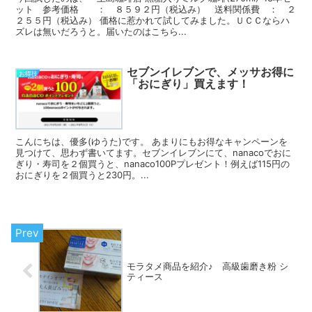
ット 参考価格 ： ８５９２円（税込み） 送料関係費 ： ２
２５５円（税込み） 価格に惹かれて試してみました。ＵＣＣならハ
ズレは無いだろうと。届いたのはこちら...
セブンイレブンで、メッサお得に
お得技
「おにぎり」買えます！
こんにちは、優多(ゆうた)です。 あまりにもお得なキャンペーンを
見つけて、思わず書いてます。セブンイレブンにて、nanacoでおに
ぎり・寿司を２個買うと、nanaco100Pプレゼント！例えば115円の
おにぎりを２個買うと230円。...
モラタメ商品を紹介♪ 高級歯磨き粉 シ
ティース