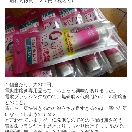
送料関係費 1210円（税込み）
１個当たり、約200円。
電動歯磨き専用品って、ちょっと興味がありました。
電動ブラッシングなので、無研磨＆低発砲のジェル歯磨き
とのこと。
昔から、爽快過ぎるのと泡立ちが良すぎるのは、磨いた気
になってしまうのでダメ！
と言われていますが、低発泡なのでその心配は無さそう。
電動歯ブラシだと手磨きよりしっかり磨けてしまうので、
研磨剤は無い方がいいとも聞いたことがある。