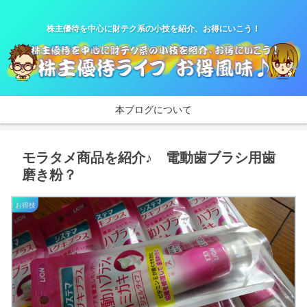
株主優待を中心に財テク系の小技を紹介、お得にいこう！
本ブログについて
モラタメ商品を紹介♪ 電動歯ブラシ用歯
磨き粉？
お得技