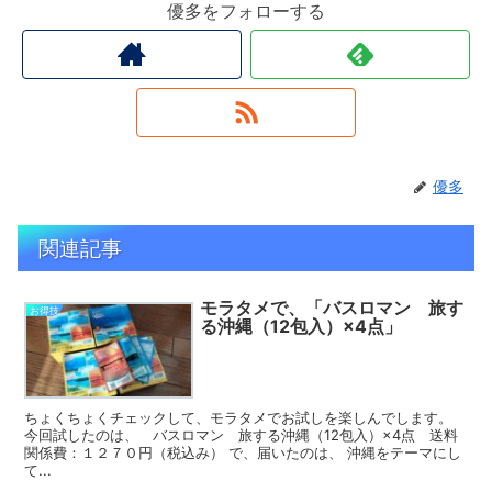
優多をフォローする
優多
関連記事
モラタメで、「バスロマン 旅す
お得技
る沖縄（12包入）×4点」
ちょくちょくチェックして、モラタメでお試しを楽しんでします。
今回試したのは、 バスロマン 旅する沖縄（12包入）×4点 送料
関係費：１２７０円（税込み） で、届いたのは、 沖縄をテーマにし
て...