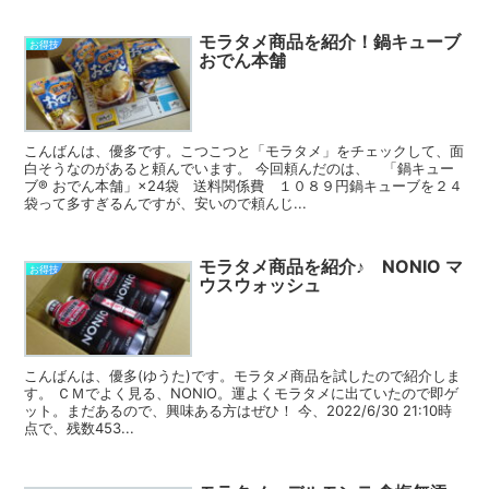
モラタメ商品を紹介！鍋キューブ
お得技
おでん本舗
こんばんは、優多です。こつこつと「モラタメ」をチェックして、面
白そうなのがあると頼んでいます。 今回頼んだのは、 「鍋キュー
ブ® おでん本舗」×24袋 送料関係費 １０８９円鍋キューブを２４
袋って多すぎるんですが、安いので頼んじ...
モラタメ商品を紹介♪ NONIO マ
お得技
ウスウォッシュ
こんばんは、優多(ゆうた)です。モラタメ商品を試したので紹介しま
す。 ＣＭでよく見る、NONIO。運よくモラタメに出ていたので即ゲ
ット。まだあるので、興味ある方はぜひ！ 今、2022/6/30 21:10時
点で、残数453...