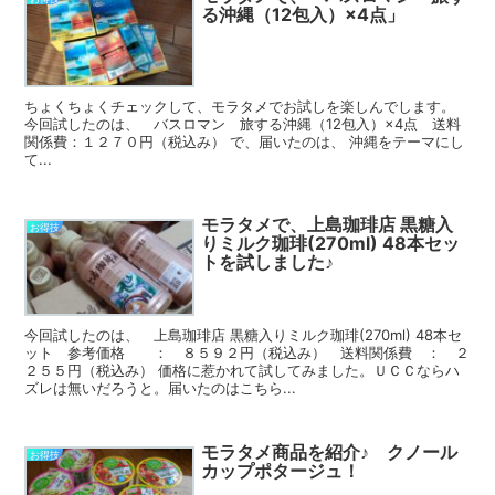
る沖縄（12包入）×4点」
ちょくちょくチェックして、モラタメでお試しを楽しんでします。
今回試したのは、 バスロマン 旅する沖縄（12包入）×4点 送料
関係費：１２７０円（税込み） で、届いたのは、 沖縄をテーマにし
て...
モラタメで、上島珈琲店 黒糖入
お得技
りミルク珈琲(270ml) 48本セッ
トを試しました♪
今回試したのは、 上島珈琲店 黒糖入りミルク珈琲(270ml) 48本セ
ット 参考価格 ： ８５９２円（税込み） 送料関係費 ： ２
２５５円（税込み） 価格に惹かれて試してみました。ＵＣＣならハ
ズレは無いだろうと。届いたのはこちら...
モラタメ商品を紹介♪ クノール
お得技
カップポタージュ！