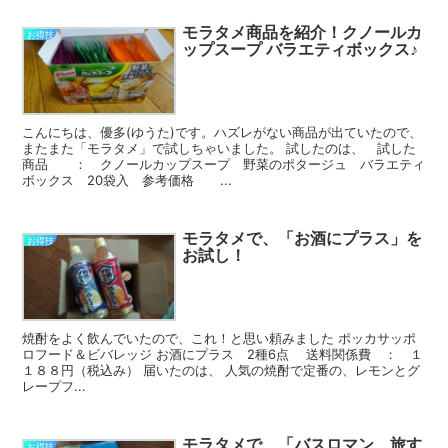
モラタメ商品を紹介！クノールカ
お得技
ップスープ バラエティボックス♪
こんにちは、優多(ゆうた)です。ハズレがない商品が出ていたので、
またまた「モラタメ」で試しちゃいました。 試したのは、 試した
商品 ： クノールカップスープ 野菜のポタージュ バラエティ
ボックス 20袋入 参考価格 ...
モラタメで、「お酒にプラス」を
お得技
お試し！
焼酎をよく飲んでいたので、これ！と思い頼みました ポッカサッポ
ロフード＆ビバレッジ お酒にプラス 2種6点 送料関係費 ： １
１８８円（税込み） 届いたのは、 人気の焼酎で定番の、レモンとグ
レープフ...
モラタメで、「バスロマン 旅す
お得技